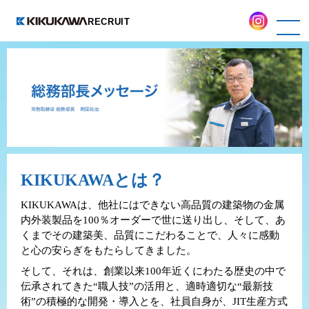
RECRUIT
ニュース &ブログ
働く環境について
社長メッセージ
総務部長メッセージ
KIKUKAWAとは？
KIKUKAWAは、他社にはできない高品質の建築物の金属
社員座談会
内外装製品を100％オーダーで世に送り出し、そして、あ
くまでその建築美、品質にこだわることで、人々に感動
先輩社員の声
と心の安らぎをもたらしてきました。
そして、それは、創業以来100年近くにわたる歴史の中で
採用情報
伝承されてきた“職人技”の活用と、適時適切な“最新技
術”の積極的な開発・導入とを、社員自身が、JIT生産方式
Recruit SNS