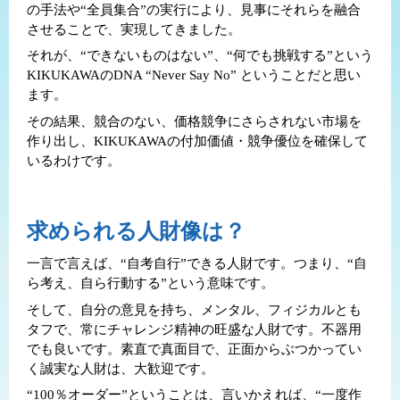
の手法や“全員集合”の実行により、見事にそれらを融合
バーチャル工場見学動画
させることで、実現してきました。
コーポレートサイトへ
それが、“できないものはない”、“何でも挑戦する”という
KIKUKAWAのDNA “Never Say No” ということだと思い
説明会に参加する
ます。
その結果、競合のない、価格競争にさらされない市場を
作り出し、KIKUKAWAの付加価値・競争優位を確保して
会社案内資料
いるわけです。
求められる人財像は？
一言で言えば、“自考自行”できる人財です。つまり、“自
ら考え、自ら行動する”という意味です。
そして、自分の意見を持ち、メンタル、フィジカルとも
タフで、常にチャレンジ精神の旺盛な人財です。不器用
でも良いです。素直で真面目で、正面からぶつかってい
く誠実な人財は、大歓迎です。
“100％オーダー”ということは、言いかえれば、“一度作