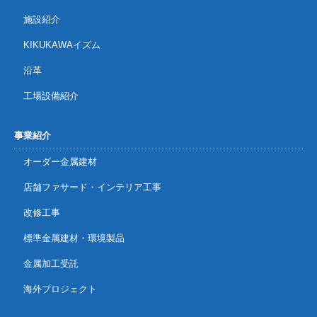
施設紹介
2026年3月11日
メディア掲載
KIKUKAWAイズム
メディア掲載：福利厚生強化
沿革
工場設備紹介
2026年2月25日
ニュースリリース
福利厚生を強化、新制度スタート
事業紹介
オーダー金属建材
2026年1月7日
お知らせ
2026年度 奉納楯の製作
店舗ファサード・インテリア工事
改修工事
2025年12月20日
更新情報
標準金属建材・環境製品
2025年度：KIKUKAWAコーポレートサイト更新情報
金属加工受託
海外プロジェクト
2025年12月20日
メディア掲載
メディア掲載：千葉大学工学部の研究を支援