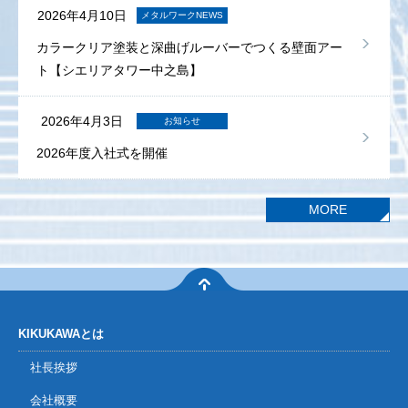
2026年4月10日
メタルワークNEWS
カラークリア塗装と深曲げルーバーでつくる壁面アー
ト【シエリアタワー中之島】
2026年4月3日
お知らせ
2026年度入社式を開催
2026年3月24日
ニュースリリース
MORE
工業高校生と卒業制作でコラボ
2026年3月24日
メディア掲載
メディア掲載：新レーザ溶接機導入
KIKUKAWAとは
社長挨拶
2026年3月19日
お知らせ
第21回ステンレス協会賞「特別賞」受賞
会社概要