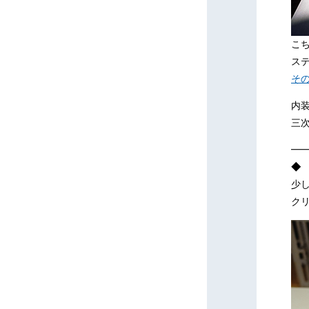
こ
ス
そ
内
三
━
◆
少
ク