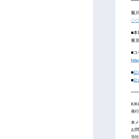
━
菊
◇
■
東京
■
htt
■
公式
■
公
━
KIK
発行
本メ
お問
当社