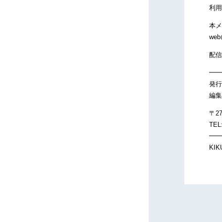
利用
本メ
web
配信
━━
発行
編集
〒2
TEL
━━
KIKU