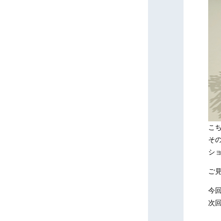
こ
そ
シ
ご
今
次