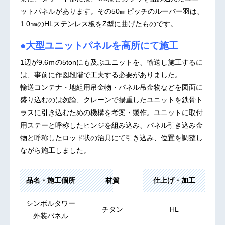
ットパネルがあります。その50㎜ピッチのルーバー羽は、
1.0㎜のHLステンレス板をZ型に曲げたものです。
●大型ユニットパネルを高所にて施工
1辺が9.6ｍの5tonにも及ぶユニットを、輸送し施工するに
は、事前に作図段階で工夫する必要がありました。
輸送コンテナ・地組用吊金物・パネル吊金物などを図面に
盛り込むのは勿論、クレーンで揚重したユニットを鉄骨ト
ラスに引き込むための機構を考案・製作。ユニットに取付
用ステーと呼称したヒンジを組み込み、パネル引き込み金
物と呼称したロッド状の治具にて引き込み、位置を調整し
ながら施工しました。
品名・施工個所
材質
仕上げ・加工
シンボルタワー
チタン
HL
外装パネル