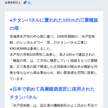
金属表面仕上
HL
●チタンパネルに覆われた100ｍの三重螺旋
の塔
茨城県水戸市の中心部に建つ、1990年開館の「水戸芸術
館」のシンボルタワー「塔」のチタンパネル工事に
KIKUKAWAは参画しました。
水戸市の市制100周年に由来し、高さ100ｍで建設された
「螺旋の塔」は、三方向に螺昇していく稜線をもつ三重螺
旋。正三角形の面で構成した正四面体の積み木が微妙な均
衡を保ちながら積み重ねられ、鋭い緊張感を空間に投射し
ています。
●日本で初めて高層建築意匠に採用された
チタンパネル
「水戸芸術館」は、設計者の磯崎新氏がよく試みた手法で