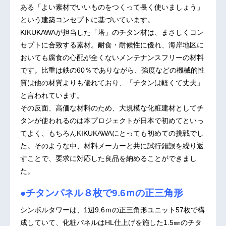
ある「よい素材でいいものをつくって長く使いましょう」
という建築コンセプトに基づいています。
KIKUKAWAが担当した「塔」のチタン材は、まさしくコン
セプトに合致する素材。耐食・耐候性に優れ、海岸地区に
おいても腐食の心配が全くないメンテナンスフリーの材料
です。比重は鉄の60％でありながら、強度などの機械的性
質は他の材質よりも優れており、「チタンは軽くて丈夫」
と言われています。
その反面、高価な材料のため、大規模な化粧建材としてチ
タンが使われるのは本プロジェクトが日本で初めてといっ
てよく、もちろんKIKUKAWAにとっても初めての挑戦でし
た。そのような中、材料メーカーと共に試行錯誤を繰り返
すことで、要求に対応した良品を納めることができまし
た。
●チタンパネル８枚で9.6ｍの正三角形
シンボルタワーは、1辺9.6ｍの正三角形ユニット57枚で構
成していて、化粧パネルはHL仕上げを施した1.5㎜のチタ