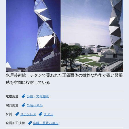
水戸芸術館：チタンで覆われた正四面体の微妙な均衡が鋭い緊張
感を空間に投射している
建物用途
公益・文化施設
製品用途
外装パネル
材質
ステンレス
チタン
金属加工技術
広幅・長尺パネル