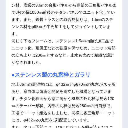
ン材。底辺の9.6mの台形パネルから頂部の三角形パネルま
で8枚の幅1050㎜前後のチタンパネルでユニット化してい
ます。また、鉄骨トラスとの取合見切りは、1.5㎜のステ
ンレス材をφ95㎜の半円加工をしてジョイントしていま
す。
同じく下地フレームは、ステンレス1.5㎜の曲げ加工品で
ユニット化。耐風圧などの強度を保つため、ユニット端部
の立ち上りは230㎜とするなど、止水も含めて精緻な設計
がなされました。
●ステンレス製の丸窓枠とガラリ
地上86ｍの展望室には、φ432㎜とφ670㎜の丸窓が70ヶ所
あり、窓自体は気密と開閉を両立した機構となっていま
す。チタン化粧面から窓に向かうSUSの外丸枠は見込120
㎜のテーパー形状、内部の丸枠は見込280㎜の円筒形で、
工場でユニット組込をしました。同様に各三角形ユニット
には、φ432㎜の丸窓を1列配置しています。
また、タワー下部には、1/3ほどガラリを組み込んだユニ