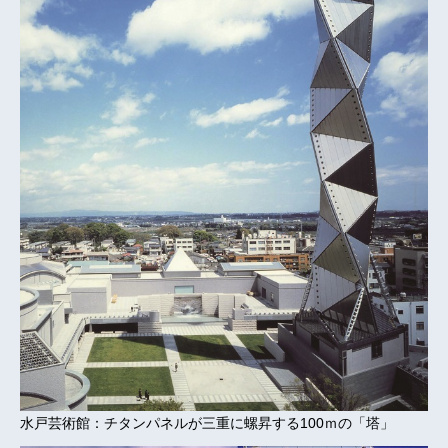
水戸芸術館：チタンパネルが三重に螺昇する100ｍの「塔」