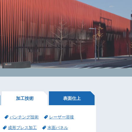
加工技術
表面仕上
パンチング技術
レーザー溶接
成形プレス加工
水面パネル