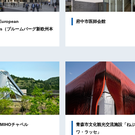
European
府中市医師会館
rters（ブルームバーグ新欧州本
 MIHOチャペル
青森市文化観光交流施設「ねぶ
ワ・ラッセ」