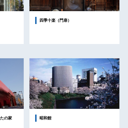
四季十楽（門扉）
たの家
昭和館