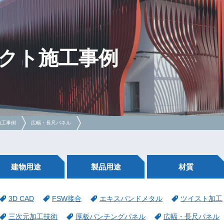
クト施工事例
施工事例
広幅・長尺パネル
建物用途
製品用途
材質
3D CAD
FSW接合
エキスパンドメタル
ツイスト加工
三次元加工技術
厚板パンチングパネル
広幅・長尺パネル