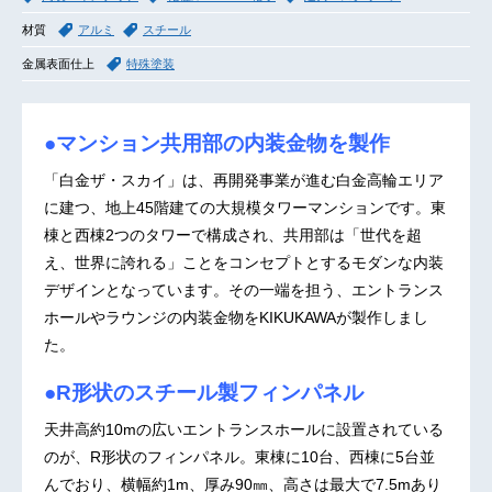
材質
アルミ
スチール
金属表面仕上
特殊塗装
●マンション共用部の内装金物を製作
「白金ザ・スカイ」は、再開発事業が進む白金高輪エリア
に建つ、地上45階建ての大規模タワーマンションです。東
棟と西棟2つのタワーで構成され、共用部は「世代を超
え、世界に誇れる」ことをコンセプトとするモダンな内装
デザインとなっています。その一端を担う、エントランス
ホールやラウンジの内装金物をKIKUKAWAが製作しまし
た。
●R形状のスチール製フィンパネル
天井高約10mの広いエントランスホールに設置されている
のが、R形状のフィンパネル。東棟に10台、西棟に5台並
んでおり、横幅約1m、厚み90㎜、高さは最大で7.5mあり