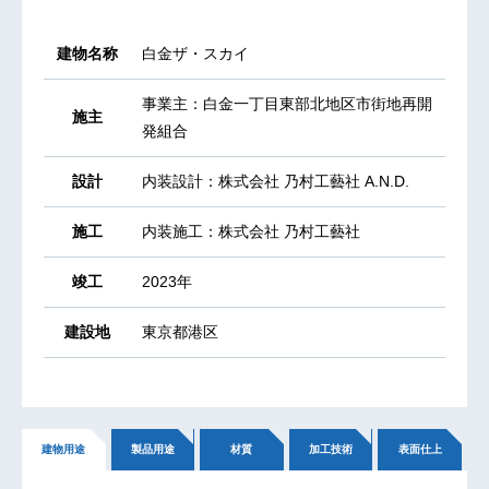
建物名称
白金ザ・スカイ
事業主：白金一丁目東部北地区市街地再開
施主
発組合
設計
内装設計：株式会社 乃村工藝社 A.N.D.
施工
内装施工：株式会社 乃村工藝社
竣工
2023年
建設地
東京都港区
建物用途
製品用途
材質
加工技術
表面仕上