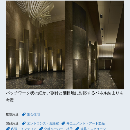
パッチワーク状の細かい割付と細目地に対応するパネル納まりを
考案
建物用途
集合住宅
製品用途
エントランス・風除室
モニュメント・アート製品
内装・インテリア
化粧ルーバー・格子
建具・スクリーン