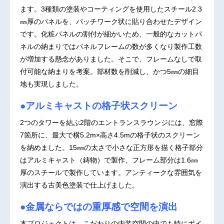
ます。3種類の塗装やコーティングを使用したスチール2.3
㎜厚のパネルを、パッチワーク状に貼り合わせたデザイン
です。化粧パネルの割付が細かいため、一般的なカットパ
ネルの納まりではパネルフレームの数が多くなり製作工数
が増加する懸念がありました。そこで、フレームなしで取
付可能な納まりを考案。部材数を削減し、かつ5㎜の細目
地も実現しました。
●アルミキャストの格子状スクリーン
2つのタワーを結ぶ2階のエントランスラウンジには、窓際
7箇所に、最大で横5.2m×高さ4.5mの格子状のスクリーン
を納めました。15㎜の太さで小さな正方形を描く格子部分
はアルミキャスト（鋳物）で製作、フレーム部分は1.6㎜
厚のスチールで製作しています。アンティークな雰囲気を
演出する古美色塗装で仕上げました。
●金属ならではの重厚感で空間を演出
本プロジェクトは、こだわりの内装空間の中でも特にポイ