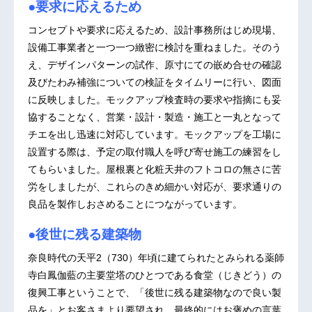
●要求に応えるため
コンセプトや要求に応えるため、設計事務所はじめ現場、
設備工事業者と一つ一つ緻密に検討を重ねました。そのう
え、デザインパターンの試作、原寸にての嵌め合せの確認
及びたわみ補強についての検証をタイムリーに行い、図面
に反映しました。モックアップ検査時の要求や指摘にも妥
協することなく、営業・設計・製造・施工と一丸となって
チエを出し迅速に対応しています。モックアップを工場に
設置する際は、予定の取付職人を呼び寄せ施工の練習をし
てもらいました。屋根裏と化粧天井のフトコロの無さに苦
労をしましたが、これらのきめ細かい対応が、要求通りの
良品を製作しおさめることにつながっています。
●後世に残る建築物
奈良時代の天平2（730）年頃に建てられたとみられる薬師
寺白鳳伽藍の主要堂塔のひとつである食堂（じきどう）の
復興工事ということで、「後世に残る建築物なので良い製
品を」とお客さまより要望され、最終的にはお褒めの言葉