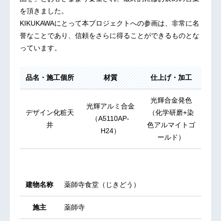
を頂きました。
KIKUKAWAにとって本プロジェクトへの参画は、非常に名
誉なことであり、信頼をさらに得ることができるものとな
っています。
品名・施工個所
材質
仕上げ・加工
光輝合金発色
光輝アルミ合金
デザイン化粧天
（化学研磨+染
（A5110AP-
井
色アルマイトゴ
H24）
ールド）
建物名称
薬師寺食堂（じきどう）
施主
薬師寺