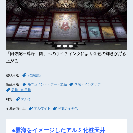
「阿弥陀三尊浄土図」へのライティングにより金色の輝きが浮き
上がる
建物用途
宗教建築
製品用途
モニュメント・アート製品
内装・インテリア
天井・軒天井
材質
アルミ
金属表面仕上
アルマイト
光輝合金発色
●雲海をイメージしたアルミ化粧天井