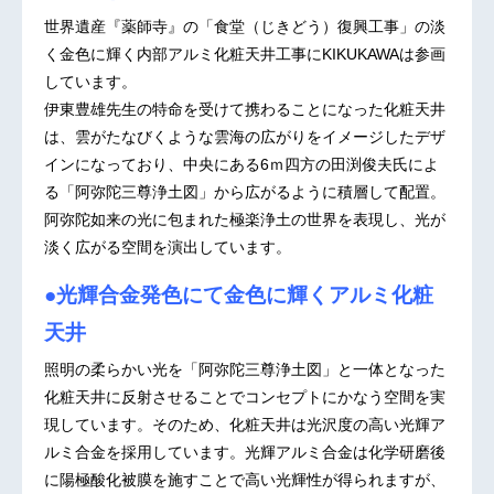
世界遺産『薬師寺』の「食堂（じきどう）復興工事」の淡
く金色に輝く内部アルミ化粧天井工事にKIKUKAWAは参画
しています。
伊東豊雄先生の特命を受けて携わることになった化粧天井
は、雲がたなびくような雲海の広がりをイメージしたデザ
インになっており、中央にある6ｍ四方の田渕俊夫氏によ
る「阿弥陀三尊浄土図」から広がるように積層して配置。
阿弥陀如来の光に包まれた極楽浄土の世界を表現し、光が
淡く広がる空間を演出しています。
●光輝合金発色にて金色に輝くアルミ化粧
天井
照明の柔らかい光を「阿弥陀三尊浄土図」と一体となった
化粧天井に反射させることでコンセプトにかなう空間を実
現しています。そのため、化粧天井は光沢度の高い光輝ア
ルミ合金を採用しています。光輝アルミ合金は化学研磨後
に陽極酸化被膜を施すことで高い光輝性が得られますが、