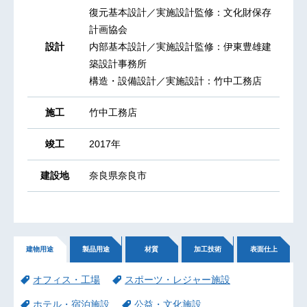
復元基本設計／実施設計監修：文化財保存
計画協会
設計
内部基本設計／実施設計監修：伊東豊雄建
築設計事務所
構造・設備設計／実施設計：竹中工務店
施工
竹中工務店
竣工
2017年
建設地
奈良県奈良市
建物用途
製品用途
材質
加工技術
表面仕上
オフィス・工場
スポーツ・レジャー施設
ホテル・宿泊施設
公益・文化施設