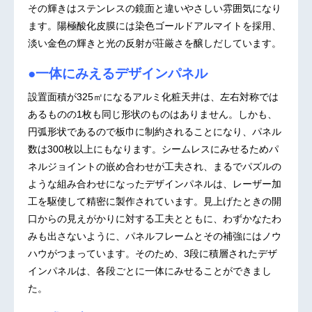
その輝きはステンレスの鏡面と違いやさしい雰囲気になり
ます。陽極酸化皮膜には染色ゴールドアルマイトを採用、
淡い金色の輝きと光の反射が荘厳さを醸しだしています。
●一体にみえるデザインパネル
設置面積が325㎡になるアルミ化粧天井は、左右対称では
あるものの1枚も同じ形状のものはありません。しかも、
円弧形状であるので板巾に制約されることになり、パネル
数は300枚以上にもなります。シームレスにみせるためパ
ネルジョイントの嵌め合わせが工夫され、まるでパズルの
ような組み合わせになったデザインパネルは、レーザー加
工を駆使して精密に製作されています。見上げたときの開
口からの見えがかりに対する工夫とともに、わずかなたわ
みも出さないように、パネルフレームとその補強にはノウ
ハウがつまっています。そのため、3段に積層されたデザ
インパネルは、各段ごとに一体にみせることができまし
た。