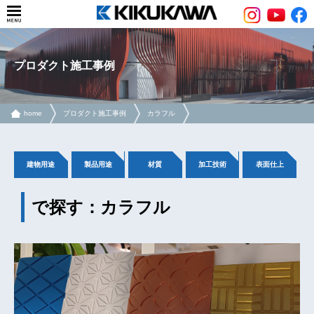
プロダクト施工事例
home
プロダクト施工事例
カラフル
建物用途
製品用途
材質
加工技術
表面仕上
で探す：カラフル