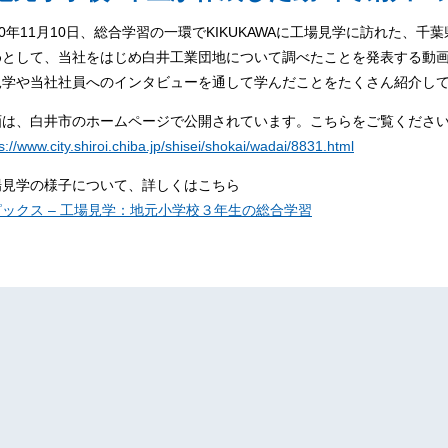
20年11月10日、総合学習の一環でKIKUKAWAに工場見学に訪れた
めとして、当社をはじめ白井工業団地について調べたことを発表する動画を
見学や当社社員へのインタビューを通して学んだことをたくさん紹介し
画は、白井市のホームページで公開されています。こちらをご覧くださ
s://www.city.shiroi.chiba.jp/shisei/shokai/wadai/8831.html
場見学の様子について、詳しくはこちら
ックス – 工場見学：地元小学校３年生の総合学習