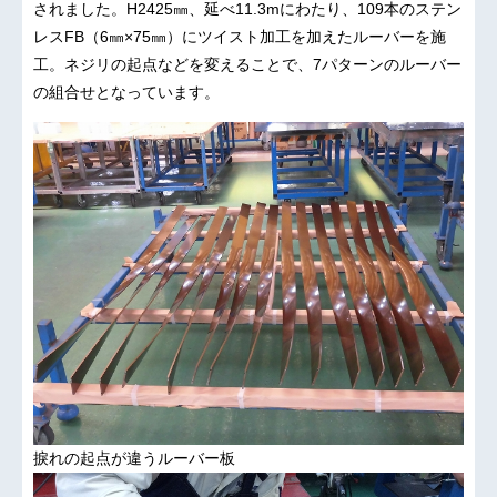
されました。H2425㎜、延べ11.3mにわたり、109本のステン
レスFB（6㎜×75㎜）にツイスト加工を加えたルーバーを施
工。ネジリの起点などを変えることで、7パターンのルーバー
の組合せとなっています。
捩れの起点が違うルーバー板