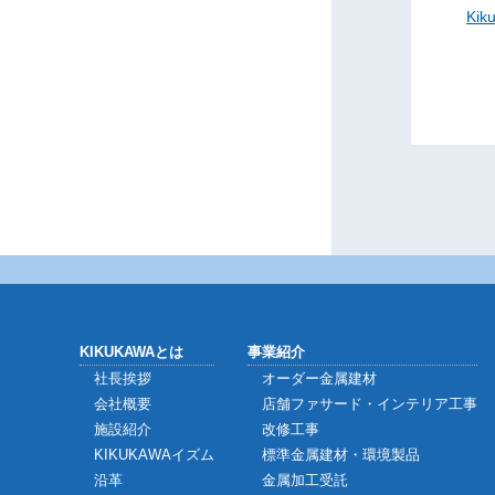
Ki
KIKUKAWAとは
事業紹介
社長挨拶
オーダー金属建材
会社概要
店舗ファサード・インテリア工事
施設紹介
改修工事
KIKUKAWAイズム
標準金属建材・環境製品
沿革
金属加工受託