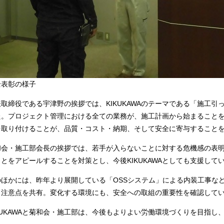
全表彰の様子
表取締役である宇津野の挨拶では、KIKUKAWAのテーマである「施工
た。プロジェクト管理における全ての業務が、施工計画から始まること
を取り付けることが、品質・コスト・納期、そして安全に寄与すること
和会・施工部会長の挨拶では、若手が入らないことに対する危機感の表
ことをアピールすることを対策とし、今後KIKUKAWAとしても支援して
のほかには、昨年より展開している「OSSシステム」による内装工事な
と注意点を共有。変化する環境にも、安全への取組の重要性を確認して
IKUKAWAと菊和会・施工部は、今後もよりよい労働環境づくりを目指