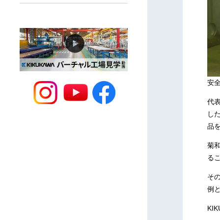
安
代
し
品
菊
る
そ
例
K