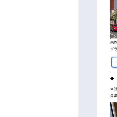
来
グ
━
◆
当社
金