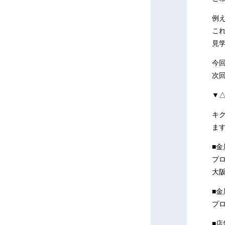
例
こ
見
今
次
▼
キ
ま
■
プロ
大阪
■
プロ
■