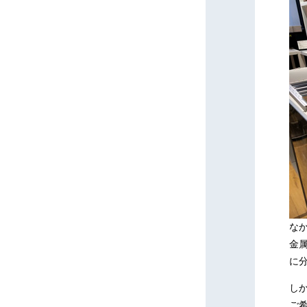
な
金属
に
し
ご