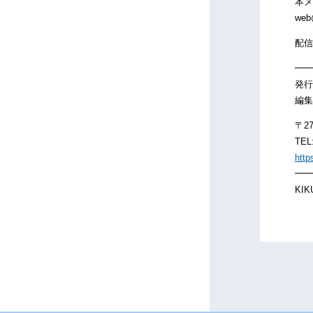
本メ
web
配信
━━
発行
編集
〒2
TEL
http
━━
KIKU