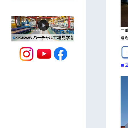
二
遠
■