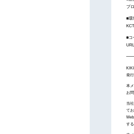
プロ
■環
KC
■
UR
━
KIK
発行
本メ
お問
当社
てお
We
する