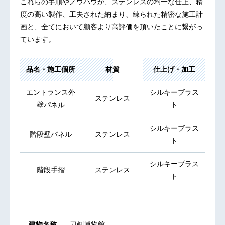
これらの手順やノウハウが、ステンレスの均一な仕上、精
度の高い製作、工夫された納まり、練られた精密な施工計
画と、全てにおいて顧客より高評価を頂いたことに繋がっ
ています。
品名・施工個所
材質
仕上げ・加工
エントランス外
シルキーブラス
ステンレス
壁パネル
ト
シルキーブラス
階段壁パネル
ステンレス
ト
シルキーブラス
階段手摺
ステンレス
ト
建物名称
刀剣博物館