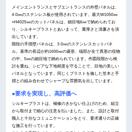
メインエントランスとサブエントランスの外壁パネルは、
4.0㎜のステンレス板が使用されています。最大W1050㎜
×H4025㎜のカットパネルは、細目地6㎜で納められてお
り、シルキーブラストとあいまって、重厚さと清廉さを演
出しています。
階段の手摺壁パネルは、3.0㎜のステンレスカットパネ
ル。基準の長辺が約1600㎜の菱形、端部が全て異形の役物
の中、5㎜の細目地で納められています。作図段階から検
討を重ね、シビアな下地精度を守ることで、目地の美しい
パネルとなっています。同じくブラストを施した笠木と手
摺との組み合わせでシャープな雰囲気を出しています。
●要求を実現し、高評価へ
シルキーブラストは、補修のきかない仕上げのため、組立
から取付まで細心の注意を払いました。また、設計と取付
職人と十分なコミュニケーションをとり、要求通りの正確
な施工を行っています。