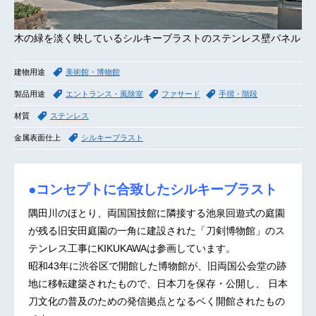
木の緑を淡く映しているシルキーブラストのステンレス壁パネル
建物用途
美術館・博物館
製品用途
エントランス・風除室
ファサード
手摺・階段
材質
ステンレス
金属表面仕上
シルキーブラスト
●コンセプトに合致したシルキーブラスト
隅田川のほとり、両国国技館に隣接する池泉回遊式の庭園
が残る旧安田庭園の一角に建設された「刀剣博物館」のス
テンレス工事にKIKUKAWAは参画しています。
昭和43年に渋谷区で開館した博物館が、旧両国公会堂の跡
地に移転建築されたもので、日本刀を保存・公開し、 日本
刀文化の普及のための発信拠点となるベく開館されたもの