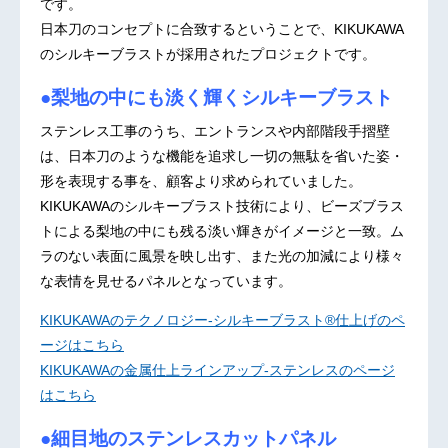
です。
日本刀のコンセプトに合致するということで、KIKUKAWA
のシルキーブラストが採用されたプロジェクトです。
●梨地の中にも淡く輝くシルキーブラスト
ステンレス工事のうち、エントランスや内部階段手摺壁
は、日本刀のような機能を追求し一切の無駄を省いた姿・
形を表現する事を、顧客より求められていました。
KIKUKAWAのシルキーブラスト技術により、ビーズブラス
トによる梨地の中にも残る淡い輝きがイメージと一致。ム
ラのない表面に風景を映し出す、また光の加減により様々
な表情を見せるパネルとなっています。
KIKUKAWAのテクノロジー-シルキーブラスト®仕上げのペ
ージはこちら
KIKUKAWAの金属仕上ラインアップ-ステンレスのページ
はこちら
●細目地のステンレスカットパネル