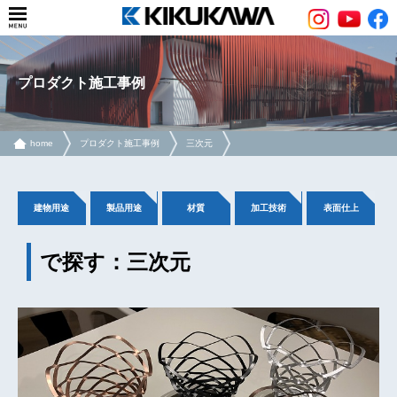
プロダクト施工事例
home
プロダクト施工事例
三次元
建物用途
製品用途
材質
加工技術
表面仕上
で探す：三次元