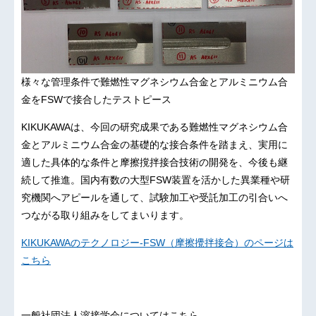
様々な管理条件で難燃性マグネシウム合金とアルミニウム合
金をFSWで接合したテストピース
KIKUKAWAは、今回の研究成果である難燃性マグネシウム合
金とアルミニウム合金の基礎的な接合条件を踏まえ、実用に
適した具体的な条件と摩擦撹拌接合技術の開発を、今後も継
続して推進。国内有数の大型FSW装置を活かした異業種や研
究機関へアピールを通して、試験加工や受託加工の引合いへ
つながる取り組みをしてまいります。
KIKUKAWAのテクノロジー-FSW（摩擦攪拌接合）のページは
こちら
一般社団法人溶接学会についてはこちら