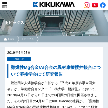
トピックス
home
トピックス
難燃性Mg合金/Al合金の異材摩擦攪拌接合について溶接学会にて研究報告
2019年4月25日
お知らせ
難燃性Mg合金/Al合金の異材摩擦攪拌接合につ
いて溶接学会にて研究報告
一般社団法人溶接学会が主催する『平成31年度春季全国大
会』が、学術総合センター「一橋大学一橋講堂」において、
2019年4月17日から19日までの3日間の日程で開催されまし
た。その内2日目の4月18日にKIKUKAWAの社員が、「難燃性
Mg合金/Al合金の異材摩擦攪拌接合（FSW）」について研究