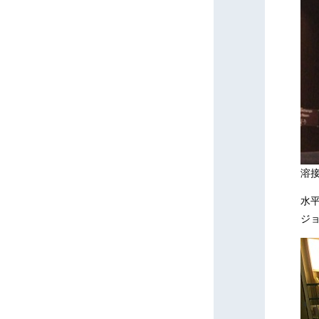
溶
水
ジ