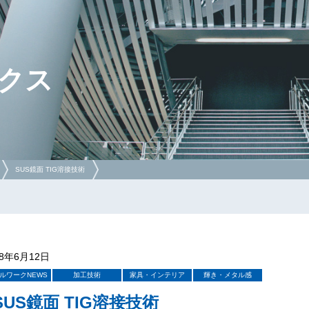
クス
SUS鏡面 TIG溶接技術
18年6月12日
ルワークNEWS
加工技術
家具・インテリア
輝き・メタル感
SUS鏡面 TIG溶接技術