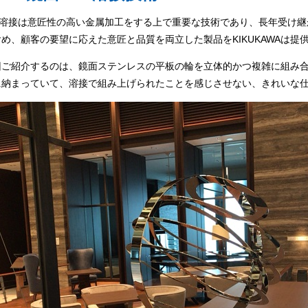
IG溶接は意匠性の高い金属加工をする上で重要な技術であり、長年受け
め、顧客の要望に応えた意匠と品質を両立した製品をKIKUKAWAは提
回ご紹介するのは、鏡面ステンレスの平板の輪を立体的かつ複雑に組み合
に納まっていて、溶接で組み上げられたことを感じさせない、きれいな