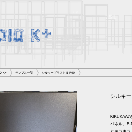
O K+
サンプル一覧
シルキーブラスト B-R60
シルキーブ
KIKUK
パネル。B
とキラキラ