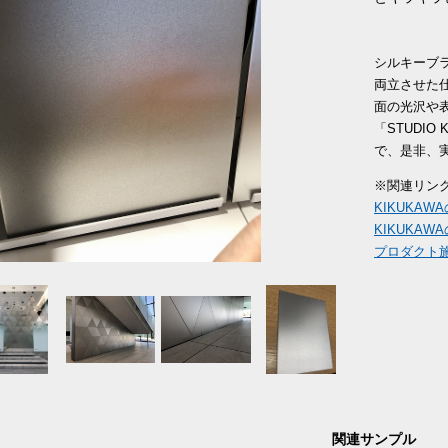
シルキーブ
両立させた
面の光沢や
「STUDI
で、是非、
※関連リン
KIKUKA
KIKUKA
プロダクト
関連サンプル