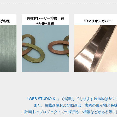
異種材レーザー溶接：銅
げ各種
3Dマリオンカバー
+丹銅+真鍮
「WEB STUDIO K+」で掲載しております展示物は
また、掲載画像および動画は、実際の展示物と色
ご計画中のプロジェクトでの採用やご相談などがある際に