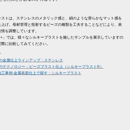
ラストは、ステンレスのメタリック感と、絹のような滑らかなマット感を
仕上げ。母材管理と投射するビーズの種類を工夫することなどにより、表
表情を調整しています。
O K+」では、様々なシルキーブラストを施したサンプルを展示していますの
実際に比較してみてください。
ク
WAの金属仕上ラインアップ：ステンレス
WAのテクノロジー：ビーズブラスト仕上（シルキーブラスト®）
施工事例-金属表面仕上で探す：シルキーブラスト