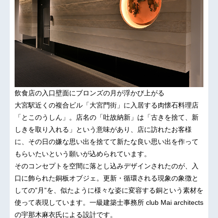
飲食店の入口壁面にブロンズの月が浮かび上がる
大宮駅近くの複合ビル「大宮門街」に入居する肉懐石料理店
「とこのうしん」。店名の「吐故納新」は「古きを捨て、新
しきを取り入れる」という意味があり、店に訪れたお客様
に、その日の嫌な思い出を捨てて新たな良い思い出を作って
もらいたいという願いが込められています。
そのコンセプトを空間に落とし込みデザインされたのが、入
口に飾られた銅板オブジェ。更新・循環される現象の象徴と
しての”月”を、似たように様々な姿に変容する銅という素材を
使って表現しています。一級建築士事務所 club Mai architects
の宇那木麻衣氏による設計です。