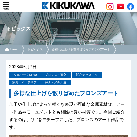
トピックス
home
トピックス
多様な仕上げを散りばめたブロンズアート
2023年6月7日
メタルワークNEWS
ブロンズ・硫化
凹凸テクスチャ
家具・インテリア
輝き・メタル感
多様な仕上げを散りばめたブロンズアート
加工や仕上げによって様々な表現が可能な金属素材は、アー
ト作品やモニュメントとも相性の良い材質です。今回ご紹介
するのは、”月”をモチーフにした、ブロンズのアート作品で
す。