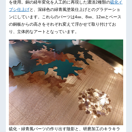
を使用。銅の経年変化を人工的に再現した濃淡2種類の
硫化イ
ブシ仕上げ
と、深緑色の緑青風塗装仕上げとのグラデーショ
ンにしています。これらのパーツは4㎜、8㎜、12㎜とベース
の銅板からの高さをそれぞれ変えて浮かせて取り付けてお
り、立体的なアートとなっています。
硫化・緑青風パーツの作り出す陰影と、研磨加工のキラキラ