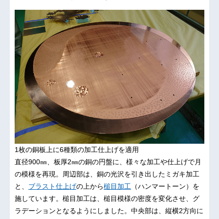
1枚の銅板上に6種類の加工仕上げを適用
直径900㎜、板厚2㎜の銅の円盤に、様々な加工や仕上げで月
の模様を再現。周辺部は、銅の光沢を引き出したミガキ加工
と、
ブラスト仕上げ
の上から
槌目加工
（ハンマートーン）を
施しています。槌目加工は、槌目模様の密度を変化させ、グ
ラデーションとなるようにしました。中央部は、縦横2方向に